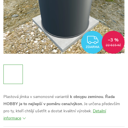
ZDARM
–3 %
22 615 Kč
ZDARMA
Plastová jímka v samonosné variantě
k obsypu zeminou.
Řada
HOBBY je to nejlepší v poměru cena/výkon.
Je určena především
pro ty, kteří chtějí ušetřit a dostat kvalitní výrobek.
Detailní
informace