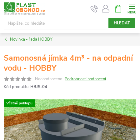
Přejít
NÁKUPNÍ
KOŠÍK
na
obsah
HLEDAT
Novinka - řada HOBBY
Samonosná jímka 4m³ - na odpadní
vodu - HOBBY
Neohodnoceno
Podrobnosti hodnocení
Kód produktu:
HBJS-04
Včetně poklopu