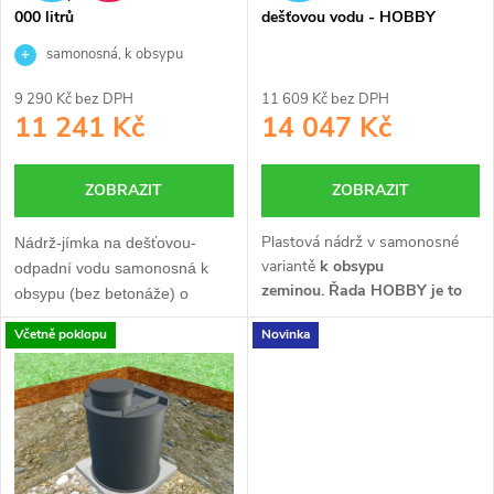
p
000 litrů
dešťovou vodu - HOBBY
r
r
samonosná, k obsypu
o
9 290 Kč bez DPH
11 609 Kč bez DPH
o
11 241 Kč
14 047 Kč
d
d
ZOBRAZIT
ZOBRAZIT
u
u
Plastová nádrž v samonosné
Nádrž-jímka na dešťovou-
k
variantě
k obsypu
odpadní vodu samonosná k
k
zeminou.
Řada HOBBY je to
obsypu (bez betonáže) o
t
nejlepší v poměru cena/výkon.
3
objemu 1 m
. Vyrobena
t
Včetně poklopu
Novinka
Je určena především pro ty,
bezsvárovou technologií
ů
kteří chtějí ušetřit a dostat
rotomoulding.
ů
kvalitní výrobek.