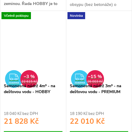
zeminou.
Řada HOBBY je to
obsypu (bez betonáže) o
nejlepší v poměru cena/výkon.
3
objemu 4 m
. Vyrobena
Včetně poklopu
Novinka
Je určena především pro ty,
bezsvárovou technologií
kteří chtějí ušetřit a dostat
rotomoulding.
kvalitní výrobek.
–3 %
–15 %
ZDARMA
ZDARMA
22 615 Kč
26 003 Kč
ZDARMA
ZDARMA
Samonosná nádrž 4m³ - na
Samonosná nádrž 3m³ - na
dešťovou vodu - HOBBY
dešťovou vodu - PREMIUM
18 040 Kč bez DPH
18 190 Kč bez DPH
21 828 Kč
22 010 Kč