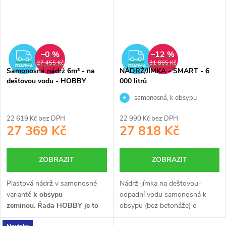
–0 %
–12 %
ZDARMA
ZDARMA
27 455 Kč
31 865 Kč
ZDARMA
ZDARMA
Samonosná nádrž 6m³ - na
NÁDRŽ/JÍMKA - SMART - 6
dešťovou vodu - HOBBY
000 litrů
samonosná, k obsypu
22 619 Kč bez DPH
22 990 Kč bez DPH
27 369 Kč
27 818 Kč
ZOBRAZIT
ZOBRAZIT
Plastová nádrž v samonosné
Nádrž-jímka na dešťovou-
variantě
k obsypu
odpadní vodu samonosná k
zeminou.
Řada HOBBY je to
obsypu (bez betonáže) o
3
nejlepší v poměru cena/výkon.
objemu 6 m
. Vyrobena
Novinka