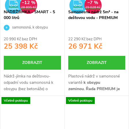
–12 %
–7 %
ZDARMA
ZDARMA
28 895 Kč
29 028 Kč
ZDARMA
ZDARMA
NÁDRŽ/JÍMKA - SMART - 5
Samonosná nádrž 5m³ - na
000 litrů
dešťovou vodu - PREMIUM
samonosná, k obsypu
20 990 Kč bez DPH
22 290 Kč bez DPH
25 398 Kč
26 971 Kč
ZOBRAZIT
ZOBRAZIT
Nádrž-jímka na dešťovou-
Plastová nádrž v samonosné
odpadní vodu samonosná k
variantě
k obsypu
obsypu (bez betonáže) o
zeminou.
Řada PREMIUM je
3
objemu 5 m
. Vyrobena
vyrobena z
Včetně poklopu
Včetně poklopu
bezsvárovou technologií
PRVOJAKOSTNÍHO plastu se
rotomoulding.
zesílenou konstrukcí.
Je určena
především pro ty, kteří chtějí
dostat kvalitní výrobek.