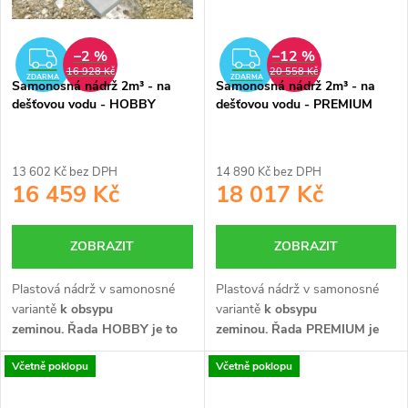
–2 %
–12 %
ZDARMA
ZDARMA
16 928 Kč
20 558 Kč
ZDARMA
ZDARMA
Samonosná nádrž 2m³ - na
Samonosná nádrž 2m³ - na
dešťovou vodu - HOBBY
dešťovou vodu - PREMIUM
13 602 Kč bez DPH
14 890 Kč bez DPH
16 459 Kč
18 017 Kč
ZOBRAZIT
ZOBRAZIT
Plastová nádrž v samonosné
Plastová nádrž v samonosné
variantě
k obsypu
variantě
k obsypu
zeminou.
Řada HOBBY je to
zeminou.
Řada PREMIUM je
nejlepší v poměru cena/výkon.
vyrobena z
Včetně poklopu
Včetně poklopu
Je určena především pro ty,
PRVOJAKOSTNÍHO plastu se
kteří chtějí ušetřit a dostat
zesílenou konstrukcí.
Je určena