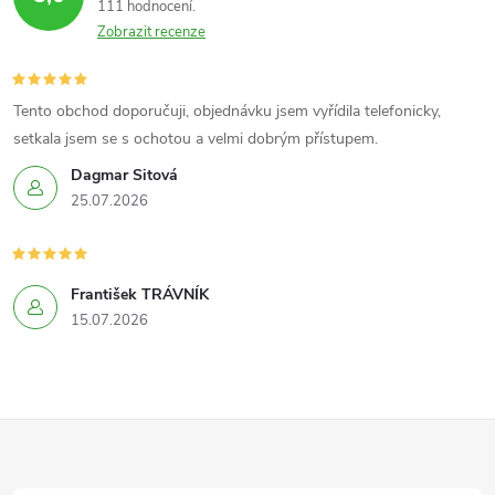
p
111 hodnocení
n
Zobrazit recenze
r
í
v
Tento obchod doporučuji, objednávku jsem vyřídila telefonicky,
k
setkala jsem se s ochotou a velmi dobrým přístupem.
Dagmar Sitová
y
25.07.2026
v
ý
František TRÁVNÍK
p
15.07.2026
i
s
Z
u