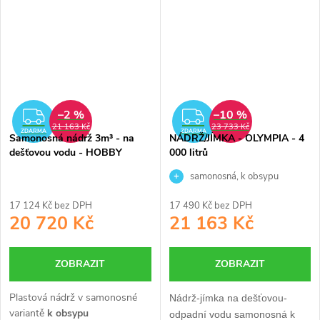
kvalitní výrobek.
především pro ty, kteří chtějí
dostat kvalitní výrobek.
–2 %
–10 %
ZDARMA
ZDARMA
21 163 Kč
23 733 Kč
ZDARMA
ZDARMA
Samonosná nádrž 3m³ - na
NÁDRŽ/JÍMKA - OLYMPIA - 4
dešťovou vodu - HOBBY
000 litrů
samonosná, k obsypu
17 124 Kč bez DPH
17 490 Kč bez DPH
20 720 Kč
21 163 Kč
ZOBRAZIT
ZOBRAZIT
Plastová nádrž v samonosné
Nádrž-jímka na dešťovou-
variantě
k obsypu
odpadní vodu samonosná k