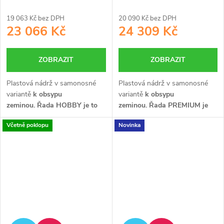
19 063 Kč bez DPH
20 090 Kč bez DPH
23 066 Kč
24 309 Kč
ZOBRAZIT
ZOBRAZIT
Plastová nádrž v samonosné
Plastová nádrž v samonosné
variantě
k obsypu
variantě
k obsypu
zeminou.
Řada HOBBY je to
zeminou.
Řada PREMIUM je
nejlepší v poměru cena/výkon.
vyrobena z
Včetně poklopu
Novinka
Je určena především pro ty,
PRVOJAKOSTNÍHO plastu se
kteří chtějí ušetřit a dostat
zesílenou konstrukcí.
Je určena
kvalitní výrobek.
především pro ty, kteří chtějí
dostat kvalitní výrobek.