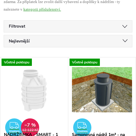
zdarma. Za příplatek lze zvolit další vybavení a doplňky k nádržím - ty
naleznete v
kategorii příslušenství.
Filtrovat
Ř
Nejlevnější
a
Nejdražší
V
Včetně poklopu
Včetně poklopu
Nejprodávanější
z
ý
Abecedně
e
p
n
i
í
s
–7 %
ZDARMA
ZDARMA
p
12 122 Kč
ZDARMA
ZDARMA
NÁDRŽ/JÍMKA - SMART - 1
Samonosná nádrž 1m³ - na