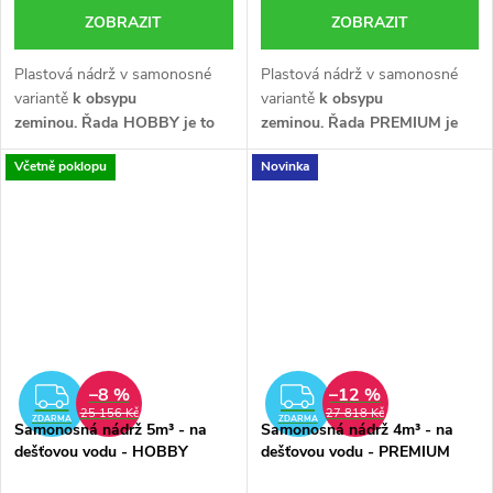
ZOBRAZIT
ZOBRAZIT
Plastová nádrž v samonosné
Plastová nádrž v samonosné
variantě
k obsypu
variantě
k obsypu
zeminou.
Řada HOBBY je to
zeminou.
Řada PREMIUM je
nejlepší v poměru cena/výkon.
vyrobena z
Včetně poklopu
Novinka
Je určena především pro ty,
PRVOJAKOSTNÍHO plastu se
kteří chtějí ušetřit a dostat
zesílenou konstrukcí.
Je určena
kvalitní výrobek.
především pro ty, kteří chtějí
dostat kvalitní výrobek.
–8 %
–12 %
ZDARMA
ZDARMA
25 156 Kč
27 818 Kč
ZDARMA
ZDARMA
Samonosná nádrž 5m³ - na
Samonosná nádrž 4m³ - na
dešťovou vodu - HOBBY
dešťovou vodu - PREMIUM