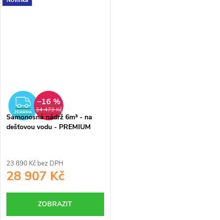
Je určena především pro ty,
bezsvárovou technologií
kteří chtějí ušetřit a dostat
rotomoulding.
kvalitní výrobek.
–16 %
ZDARMA
34 473 Kč
ZDARMA
Samonosná nádrž 6m³ - na
dešťovou vodu - PREMIUM
23 890 Kč bez DPH
28 907 Kč
ZOBRAZIT