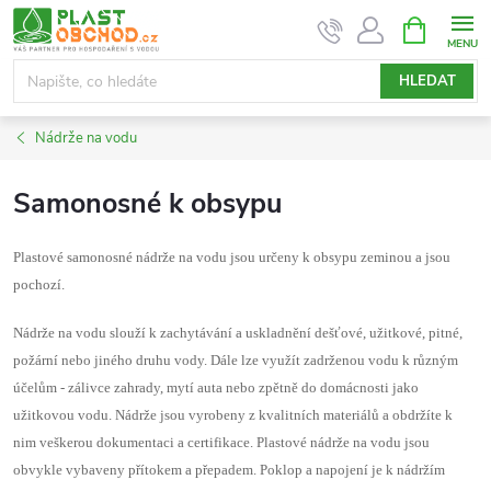
Přejít
NÁKUPNÍ
KOŠÍK
na
obsah
HLEDAT
Nádrže na vodu
Samonosné k obsypu
Plastové samonosné nádrže na vodu jsou určeny k obsypu zeminou a jsou
pochozí.
Nádrže na vodu slouží k zachytávání a uskladnění dešťové, užitkové, pitné,
požární nebo jiného druhu vody. Dále lze využít zadrženou vodu k různým
účelům - zálivce zahrady, mytí auta nebo zpětně do domácnosti jako
užitkovou vodu. Nádrže jsou vyrobeny z kvalitních materiálů a obdržíte k
nim veškerou dokumentaci a certifikace. Plastové nádrže na vodu jsou
obvykle vybaveny přítokem a přepadem. Poklop a napojení je k nádržím