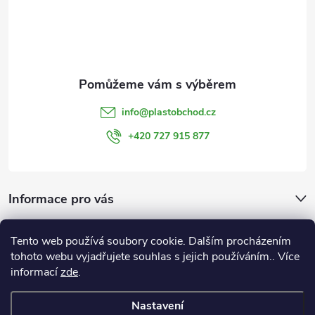
á
p
a
t
info
@
plastobchod.cz
í
+420 727 915 877
Informace pro vás
Důležité odkazy a informace:
Tento web používá soubory cookie. Dalším procházením
OBCHODNÍ PODMÍNKY
tohoto webu vyjadřujete souhlas s jejich používáním.. Více
GDPR
informací
zde
.
Nastavení