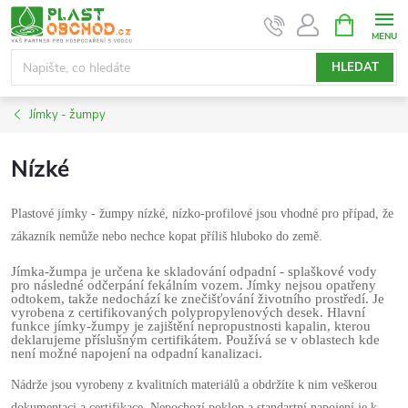
Přejít
NÁKUPNÍ
KOŠÍK
na
obsah
HLEDAT
Jímky - žumpy
Nízké
Plastové jímky - žumpy nízké, nízko-profilové jsou vhodné pro případ, že
zákazník nemůže nebo nechce kopat příliš hluboko do země.
Jímka-žumpa je určena ke skladování odpadní - splaškové vody
pro následné odčerpání fekálním vozem. Jímky nejsou opatřeny
odtokem, takže nedochází ke znečišťování životního prostředí. Je
vyrobena z certifikovaných polypropylenových desek. Hlavní
funkce jímky-žumpy je zajištění nepropustnosti kapalin, kterou
deklarujeme příslušným certifikátem. Používá se v oblastech kde
není možné napojení na odpadní kanalizaci.
Nádrže jsou vyrobeny z kvalitních materiálů a obdržíte k nim veškerou
dokumentaci a certifikace. Nepochozí poklop a standartní napojení je k