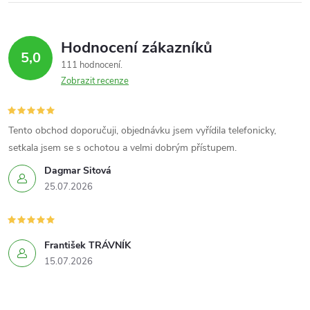
á
Hodnocení zákazníků
d
5,0
111 hodnocení
a
Zobrazit recenze
c
í
Tento obchod doporučuji, objednávku jsem vyřídila telefonicky,
setkala jsem se s ochotou a velmi dobrým přístupem.
p
Dagmar Sitová
r
25.07.2026
v
k
František TRÁVNÍK
15.07.2026
y
v