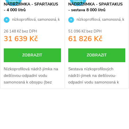
p
ZDARMA
ZDARMA
NÁDRŽ/JÍMKA - SPARTAKUS
NÁDRŽ/JÍMKA - SPARTAKUS
p
- 4 000 litrů
- sestava 8 000 litrů
r
r
nízkoprofilová, samonosná, k
nízkoprofilová, samonosná, k
obsypu
obsypu
o
26 148 Kč bez DPH
51 096 Kč bez DPH
o
31 639 Kč
61 826 Kč
d
d
ZOBRAZIT
ZOBRAZIT
u
u
Nízkoprofilová nádrž-jímka na
Sestava nízkoprofilových
k
dešťovou-odpadní vodu
nádrží-jímek na dešťovou-
k
samonosná k obsypu (bez
odpadní vodu samonosná k
t
3
betonáže) o objemu 4 m
.
obsypu (bez betonáže) o
t
3
Speciálně navržená se
celkovém objemu 8 m
.
ů
O
sníženou konstrukcí do míst se
Speciálně navržená se
ů
spodní vodou. Vyrobena
sníženou konstrukcí do míst se
v
bezsvárovou technologií
spodní vodou. Vyrobena
rotomoulding.
bezsvárovou technologií
l
rotomoulding.