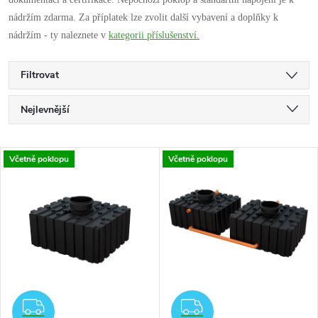
nádržím zdarma. Za příplatek lze zvolit další vybavení a doplňky k
nádržím - ty naleznete v
kategorii příslušenství.
Filtrovat
Ř
Nejlevnější
a
Nejdražší
V
Včetně poklopu
Včetně poklopu
Nejprodávanější
z
ý
Abecedně
e
p
n
i
í
s
ZDARMA
ZDARMA