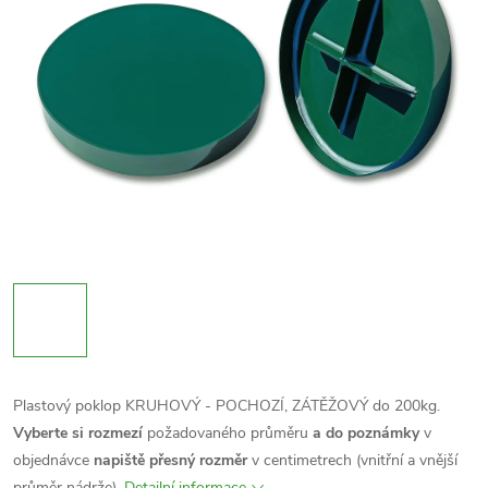
Plastový poklop KRUHOVÝ - POCHOZÍ, ZÁTĚŽOVÝ do 200kg.
Vyberte si rozmezí
požadovaného průměru
a do poznámky
v
objednávce
napiště přesný rozměr
v centimetrech (vnitřní a vnější
průměr nádrže).
Detailní informace