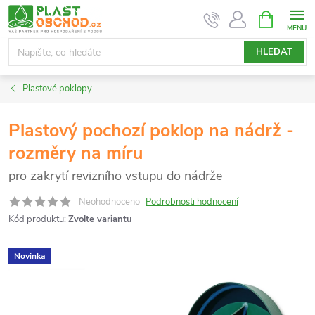
Přejít
NÁKUPNÍ
KOŠÍK
na
obsah
HLEDAT
Plastové poklopy
Plastový pochozí poklop na nádrž -
rozměry na míru
pro zakrytí revizního vstupu do nádrže
Neohodnoceno
Podrobnosti hodnocení
Kód produktu:
Zvolte variantu
Novinka