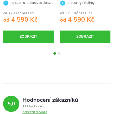
na studnu, betonovou skruž a
pro zakrytí čistírny
jiné použití
odpadních vod
od 3 793 Kč bez DPH
od 3 793 Kč bez DPH
4 590 Kč
4 590 Kč
od
od
ZOBRAZIT
ZOBRAZIT
Hodnocení zákazníků
5,0
111 hodnocení
Zobrazit recenze