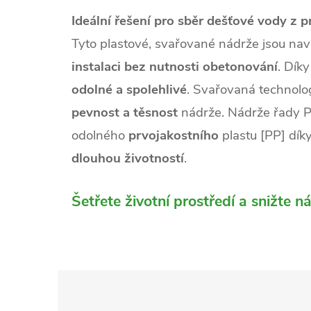
Ideální řešení pro sběr dešťové vody z 
Tyto plastové, svařované nádrže jsou na
instalaci bez nutnosti obetonování
. Díky
odolné a spolehlivé
. Svařovaná technolog
pevnost a těsnost
nádrže. Nádrže řady P
odolného
prvojakostního
plastu [PP] dík
dlouhou životností
.
Šetřete životní prostředí a snižte n