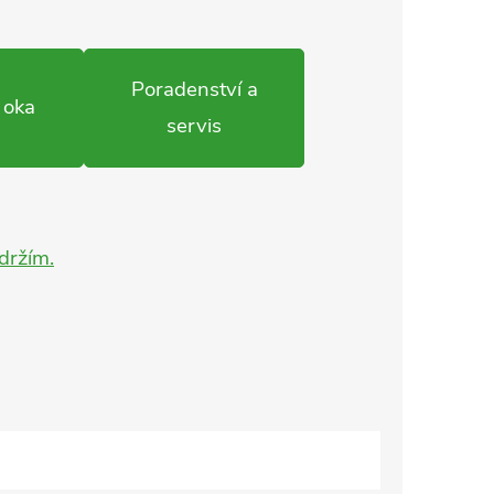
Poradenství a
 oka
servis
ádržím.