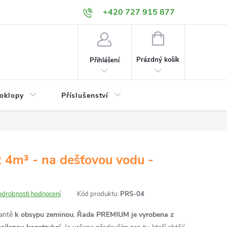
+420 727 915 877
NÁKUPNÍ
KOŠÍK
Prázdný košík
Přihlášení
poklopy
Příslušenství
4m³ - na dešťovou vodu -
odrobnosti hodnocení
Kód produktu:
PRS-04
antě
k obsypu zeminou.
Řada PREMIUM je vyrobena z