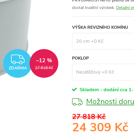
PRVOJAKOSTNÍHO plastu se zes
dostat kvalitní výrobek.
Detailní 
VÝŠKA REVIZNÍHO KOMÍNU
ZDARMA
POKLOP
–12 %
ZDARMA
27 818 Kč
Skladem - dodání cca 1-
Možnosti doru
27 818 Kč
24 309 Kč