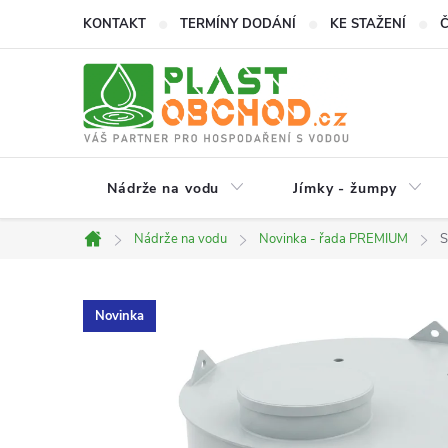
Přejít
KONTAKT
TERMÍNY DODÁNÍ
KE STAŽENÍ
na
obsah
Nádrže na vodu
Jímky - žumpy
Nádrže na vodu
Novinka - řada PREMIUM
S
Domů
Novinka