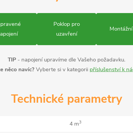
ipravené
Poklop pro
Montážní
apojení
uzavření
TIP
- napojení upravíme dle Vašeho požadavku.
e něco navíc?
Vyberte si v kategorii
příslušenství k n
Technické parametry
3
4 m