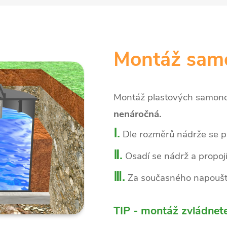
Montáž sam
Montáž plastových samonos
nenáročná.
Ⅰ.
Dle rozměrů nádrže se p
Ⅱ.
Osadí se nádrž a propojí
Ⅲ.
Za současného napoušt
TIP - montáž zvládnet