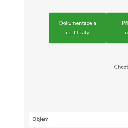
Dokumentace a
Př
certifikáty
n
Chcet
Objem