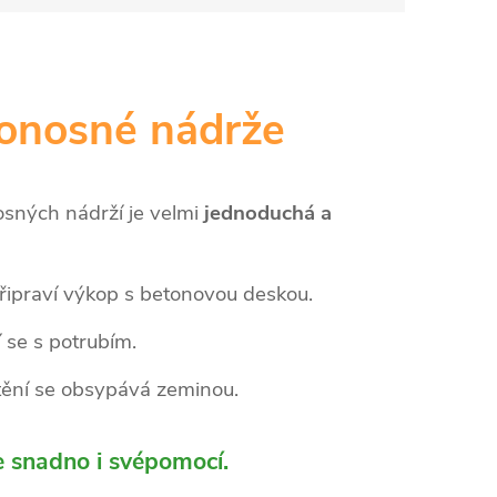
onosné nádrže
ných nádrží je velmi
jednoduchá a
řipraví výkop s betonovou deskou.
 se s potrubím.
ění se obsypává zeminou.
e snadno i svépomocí.