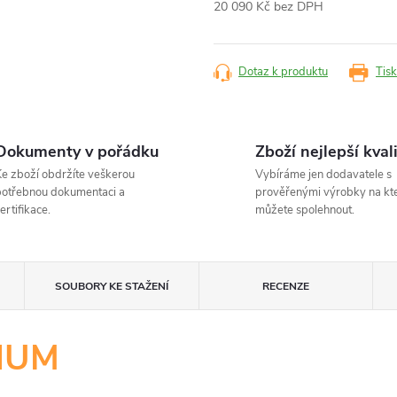
20 090 Kč
bez DPH
Měrná
cena:
Dotaz k produktu
Tisk
Dokumenty v pořádku
Zboží nejlepší kval
e zboží obdržíte veškerou
Vybíráme jen dodavatele s
otřebnou dokumentaci a
prověřenými výrobky na kt
ertifikace.
můžete spolehnout.
U
SOUBORY KE STAŽENÍ
RECENZE
MIUM