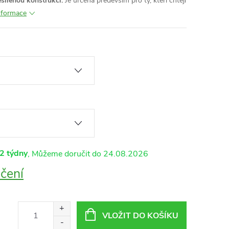
ílenou konstrukcí.
Je určena především pro ty, kteří chtějí
informace
2 týdny
24.08.2026
čení
VLOŽIT DO KOŠÍKU