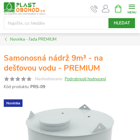
Přejít
NÁKUPNÍ
KOŠÍK
na
obsah
HLEDAT
Novinka - řada PREMIUM
Samonosná nádrž 9m³ - na
dešťovou vodu - PREMIUM
Neohodnoceno
Podrobnosti hodnocení
Kód produktu:
PRS-09
Novinka