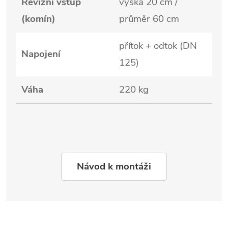
Revizní vstup
výška 20 cm /
(komín)
průměr 60 cm
přítok + odtok (DN
Napojení
125)
Váha
220 kg
Návod k montáži