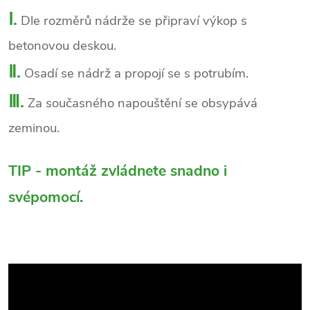
Ⅰ.
Dle rozměrů nádrže se připraví výkop s
betonovou deskou.
Ⅱ.
Osadí se nádrž a propojí se s potrubím.
Ⅲ.
Za současného napouštění se obsypává
zeminou.
TIP - montáž zvládnete snadno i
svépomocí.