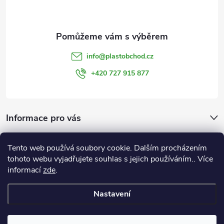
p
a
t
info
@
plastobchod.cz
í
+420 727 915 877
Informace pro vás
Důležité odkazy a informace:
Tento web používá soubory cookie. Dalším procházením
OBCHODNÍ PODMÍNKY
tohoto webu vyjadřujete souhlas s jejich používáním.. Více
GDPR
informací
zde
.
Nastavení
Copyright 2026
PLAST - OBCHOD
. Všechna práva vyhrazena.
Upravit
nastavení cookies