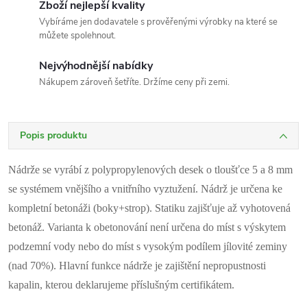
Zboží nejlepší kvality
Vybíráme jen dodavatele s prověřenými výrobky na které se
můžete spolehnout.
Nejvýhodnější nabídky
Nákupem zároveň šetříte. Držíme ceny při zemi.
Popis produktu
Nádrže se vyrábí z polypropylenových desek o tloušťce 5 a 8 mm
se systémem vnějšího a vnitřního vyztužení.
Nádrž je určena ke
kompletní betonáži (boky+strop).
Statiku zajišťuje až vyhotovená
betonáž.
Varianta k obetonování není určena do míst s výskytem
podzemní vody nebo do míst s vysokým podílem jílovité zeminy
(nad 70%). Hlavní funkce nádrže je zajištění nepropustnosti
kapalin, kterou deklarujeme příslušným certifikátem.