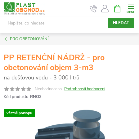
Přejít
NÁKUPNÍ
KOŠÍK
na
obsah
HLEDAT
PRO OBETONOVÁNÍ
PP RETENČNÍ NÁDRŽ - pro
obetonování objem 3-m3
na dešťovou vodu - 3 000 litrů
Neohodnoceno
Podrobnosti hodnocení
Kód produktu:
RNO3
Včetně poklopu