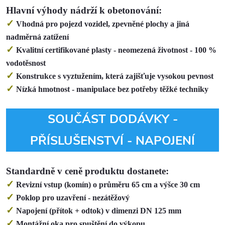
Hlavní výhody nádrží k obetonování
:
✓
Vhodná pro pojezd vozidel, zpevněné plochy a jiná
nadměrná zatížení
✓
Kvalitní certifikované plasty - neomezená životnost - 100 %
vodotěsnost
✓
Konstrukce s vyztužením, která zajišťuje vysokou pevnost
✓
Nízká hmotnost - manipulace bez potřeby těžké techniky
SOUČÁST DODÁVKY -
PŘÍSLUŠENSTVÍ - NAPOJENÍ
Standardně v ceně produktu dostanete
:
✓
Revizní vstup (komín) o průměru 65 cm a výšce 30 cm
✓
Poklop pro uzavření - nezátěžový
✓
Napojení (přítok + odtok) v dimenzi DN 125 mm
✓
Montážní oka pro spuštění do výkopu