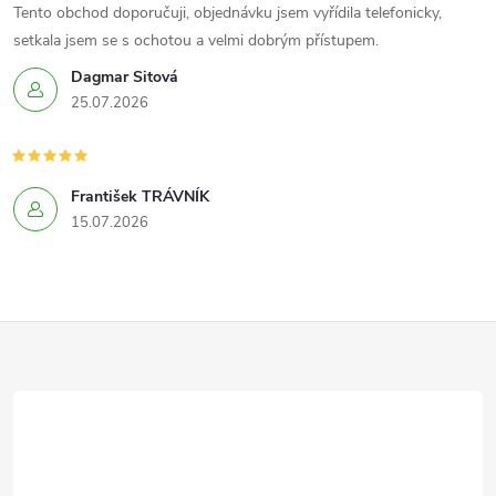
Tento obchod doporučuji, objednávku jsem vyřídila telefonicky,
setkala jsem se s ochotou a velmi dobrým přístupem.
Dagmar Sitová
25.07.2026
František TRÁVNÍK
15.07.2026
Z
á
p