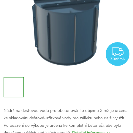
Z
ZDARMA
Nádrž na dešťovou vodu pro obetonování o objemu 3 m3 je určena
ke skladování dešťové-užitkové vody pro zálivku nebo další využití.
Po osazení do výkopu je určena ke kompletní betonáži, aby bylo
dosaženo vyšších statických nároků.
Detailní informace