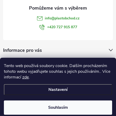
a
t
info
@
plastobchod.cz
í
+420 727 915 877
Informace pro vás
Důležité odkazy a informace:
Tento web používá soubory cookie. Dalším procházením
OBCHODNÍ PODMÍNKY
tohoto webu vyjadřujete souhlas s jejich používáním.. Více
GDPR
informací
zde
.
Nastavení
Copyright 2026
PLAST - OBCHOD
. Všechna práva vyhrazena.
Upravit
nastavení cookies
Souhlasím
Vytvořil Shoptet