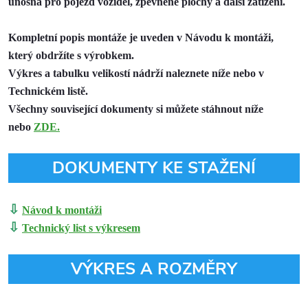
únosná pro pojezd vozidel, zpevněné plochy a další zatížení.
Kompletní popis montáže je uveden v Návodu k montáži,
který obdržíte s výrobkem.
Výkres a tabulku velikostí nádrží naleznete níže nebo v
Technickém listě.
Všechny související dokumenty si můžete stáhnout níže
nebo
ZDE.
DOKUMENTY KE STAŽENÍ
⇩
Návod k montáži
⇩
Technický list s výkresem
VÝKRES A ROZMĚRY