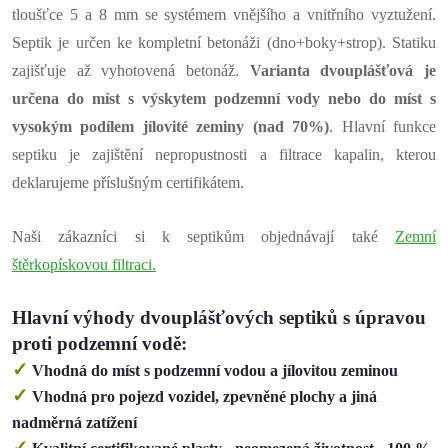
tloušťce 5 a 8 mm se systémem vnějšího a vnitřního vyztužení.
Septik je určen ke kompletní betonáži (dno+boky+strop).
Statiku
zajišťuje až vyhotovená betonáž.
Varianta dvouplášťová je
určena do míst s výskytem podzemní vody nebo do míst s
vysokým podílem jílovité zeminy (nad 70%)
. Hlavní funkce
septiku je zajištění nepropustnosti a filtrace kapalin, kterou
deklarujeme příslušným certifikátem.
Naši zákazníci si k septikům objednávají také
Zemní
štěrkopískovou filtraci.
Hlavní výhody
dvouplášťových septiků s úpravou
proti podzemní vodě
:
✓
Vhodná do míst s podzemní vodou a jílovitou zeminou
✓
Vhodná pro pojezd vozidel, zpevněné plochy a jiná
nadměrná zatížení
✓