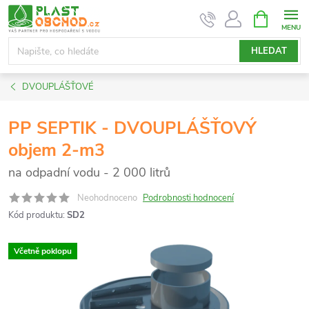
Přejít
NÁKUPNÍ
KOŠÍK
na
obsah
HLEDAT
DVOUPLÁŠŤOVÉ
PP SEPTIK - DVOUPLÁŠŤOVÝ
objem 2-m3
na odpadní vodu - 2 000 litrů
Neohodnoceno
Podrobnosti hodnocení
Kód produktu:
SD2
Včetně poklopu