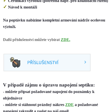
✓
Certifikaci výrobku (potřebná např. pro kolaudační řízení)
✓
Návod k montáži
Na poptávku nabízíme kompletní armování nádrže ocelovou
výztuží.
Další příslušenství můžete vybírat
ZDE.
V případě zájmu o úpravu napojení septiku:
- můžete připsat požadované napojení do poznámky k
objednávce
- můžete si stáhnout prázdný nákres
ZDE
a požadované
napojení zakreslit a zaslat na náš email