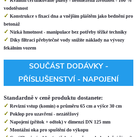
Kvalitní certifikované plasty - neomezená životnost - 100 %
vodotěsnost
✓
Konstrukce s fixací dna a vnějším pláštěm jako bednění pro
betonáž
✓
Nízká hmotnost - manipulace bez potřeby těžké techniky
✓
Díky filtraci přebytečné vody snížíte náklady na vývozy
fekálním vozem
SOUČÁST DODÁVKY -
PŘÍSLUŠENSTVÍ - NAPOJENÍ
Standardně v ceně produktu dostanete
:
✓
Revizní vstup (komín) o průměru 65 cm a výšce 30 cm
✓
Poklop pro uzavření - nezátěžový
✓
Napojení (přítok + odtok) v dimenzi DN 125 mm
✓
Montážní oka pro spuštění do výkopu