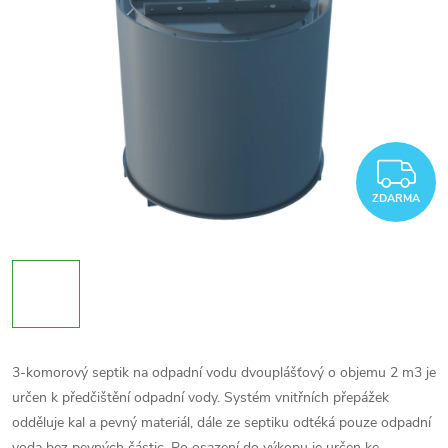
Z
ZDARMA
3-komorový septik na odpadní vodu dvouplášťový o objemu 2 m3 je
určen k předčištění odpadní vody. Systém vnitřních přepážek
odděluje kal a pevný materiál, dále ze septiku odtéká pouze odpadní
voda bez pevných částic. Po osazení do výkopu je určen ke