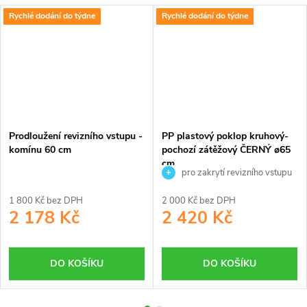
Rychlé dodání do týdne
Rychlé dodání do týdne
Prodloužení revizního vstupu -
PP plastový poklop kruhový-
komínu 60 cm
pochozí zátěžový ČERNÝ ø65
cm
pro zakrytí revizního vstupu
do nádrže
1 800 Kč bez DPH
2 000 Kč bez DPH
2 178 Kč
2 420 Kč
DO KOŠÍKU
DO KOŠÍKU