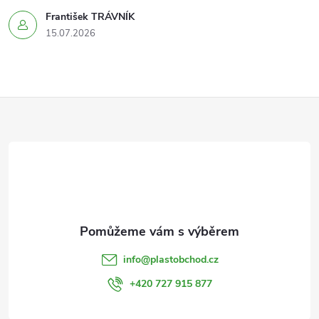
František TRÁVNÍK
15.07.2026
Z
á
p
a
t
info
@
plastobchod.cz
í
+420 727 915 877