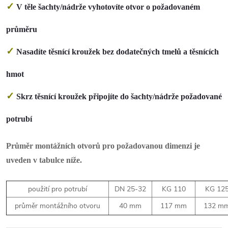
✓
V těle šachty/nádrže vyhotovíte otvor o požadovaném
průměru
✓
Nasadíte těsnící kroužek bez dodatečných tmelů a těsnících
hmot
✓
Skrz těsnící kroužek připojíte do šachty/nádrže požadované
potrubí
Průměr montážních otvorů pro požadovanou dimenzi je
uveden v tabulce níže.
použití pro potrubí
DN 25-32
KG 110
KG 12
průměr montážního otvoru
40 mm
117 mm
132 m