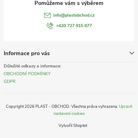
t
info
@
plastobchod.cz
í
+420 727 915 877
Informace pro vás
Důležité odkazy a informace:
OBCHODNÍ PODMÍNKY
GDPR
Copyright 2026
PLAST - OBCHOD
. Všechna práva vyhrazena.
Upravit
nastavení cookies
Vytvořil Shoptet