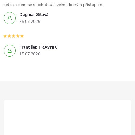
setkala jsem se s ochotou a velmi dobrým přístupem.
Dagmar Sitová
25.07.2026
František TRÁVNÍK
15.07.2026
Z
á
p
a