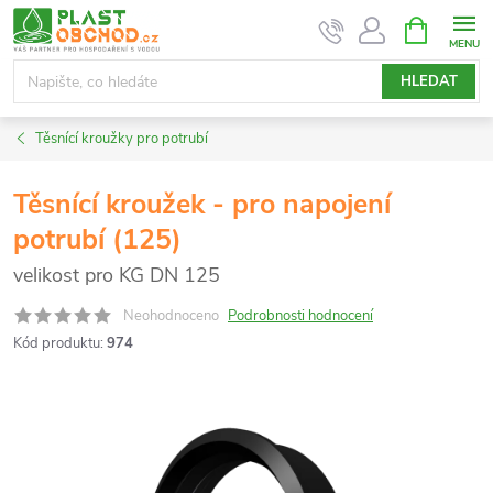
Přejít
NÁKUPNÍ
KOŠÍK
na
obsah
HLEDAT
Těsnící kroužky pro potrubí
Těsnící kroužek - pro napojení
potrubí (125)
velikost pro KG DN 125
Neohodnoceno
Podrobnosti hodnocení
Kód produktu:
974