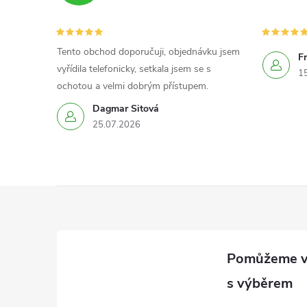
Tento obchod doporučuji, objednávku jsem
F
vyřídila telefonicky, setkala jsem se s
1
ochotou a velmi dobrým přístupem.
Dagmar Sitová
25.07.2026
Z
á
p
a