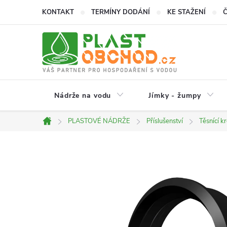
Přejít
KONTAKT
TERMÍNY DODÁNÍ
KE STAŽENÍ
na
obsah
Nádrže na vodu
Jímky - žumpy
PLASTOVÉ NÁDRŽE
Příslušenství
Těsnící k
Domů