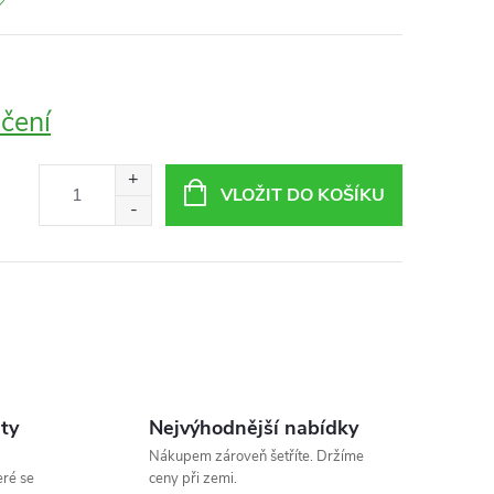
čení
VLOŽIT DO KOŠÍKU
ity
Nejvýhodnější nabídky
Nákupem zároveň šetříte. Držíme
eré se
ceny při zemi.