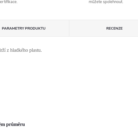
ertifikace.
můžete spolehnout.
PARAMETRY PRODUKTU
RECENZE
rží z hladkého plastu.
aném průměru