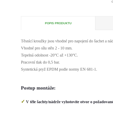
c
POPIS PRODUKTU
Těsnící kroužky jsou vhodné pro napojení do šachet a nád
Vhodné pro sílu stěn 2 - 10 mm.
Tepelná odolnost -20
°C až +130°C.
Pracovní tlak do 0,5 bar.
Syntetická pryž EPDM podle normy EN 681-1.
Postup montáže
:
✓
V těle šachty/nádrže vyhotovíte otvor o požadov