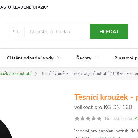
ČASTO KLADENÉ OTÁZKY
HLEDAT
Čištění odpadní vody
Šachty
Plastové 
roužky pro potrubí
Těsnící kroužek - pro napojení potrubí (160)
velikost 
Těsnící kroužek - 
velikost pro KG DN 160
Neohodnoceno
P
Vhodné pro napojení potrubí do š