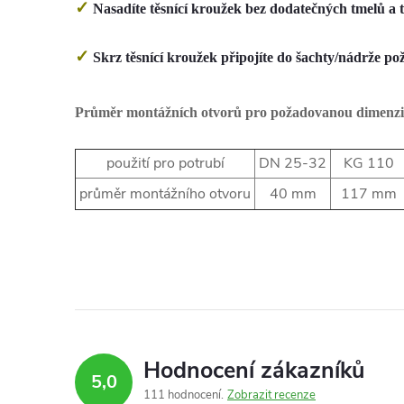
✓
Nasadíte těsnící kroužek bez dodatečných tmelů a 
✓
Skrz těsnící kroužek připojíte do šachty/nádrže p
Průměr montážních otvorů pro požadovanou dimenzi j
použití pro potrubí
DN 25-32
KG 110
průměr montážního otvoru
40 mm
117 mm
Hodnocení zákazníků
5,0
111 hodnocení
Zobrazit recenze