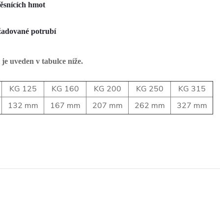
těsnících hmot
ožadované potrubí
e uveden v tabulce níže.
KG 125
KG 160
KG 200
KG 250
KG 315
132 mm
167 mm
207 mm
262 mm
327 mm