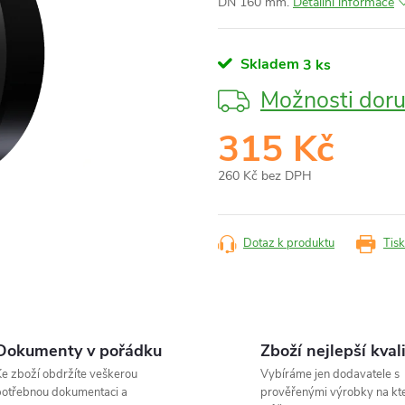
DN 160 mm.
Detailní informace
Skladem
3 ks
Možnosti doru
315 Kč
260 Kč bez DPH
Měrná
cena:
Dotaz k produktu
Tisk
Dokumenty v pořádku
Zboží nejlepší kval
e zboží obdržíte veškerou
Vybíráme jen dodavatele s
otřebnou dokumentaci a
prověřenými výrobky na kt