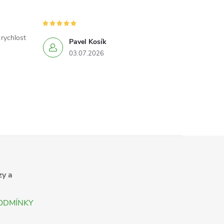
 rychlost
Pavel Kosík
03.07.2026
zy a
ODMÍNKY