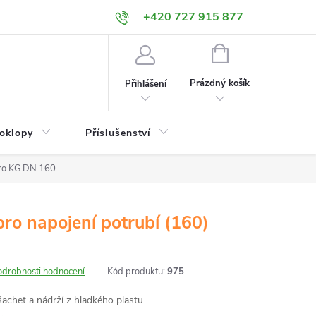
+420 727 915 877
NÁKUPNÍ
KOŠÍK
Prázdný košík
Přihlášení
poklopy
Příslušenství
pro KG DN 160
pro napojení potrubí (160)
odrobnosti hodnocení
Kód produktu:
975
achet a nádrží z hladkého plastu.