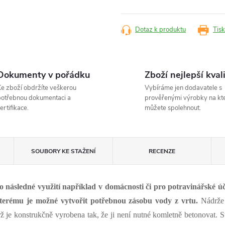
Měrná
cena:
Dotaz k produktu
Tisk
Dokumenty v pořádku
Zboží nejlepší kval
e zboží obdržíte veškerou
Vybíráme jen dodavatele s
otřebnou dokumentaci a
prověřenými výrobky na kt
ertifikace.
můžete spolehnout.
U
SOUBORY KE STAŽENÍ
RECENZE
 následné využití například v domácnosti či pro potravinářské účel
erému je možné vytvořit potřebnou zásobu vody z vrtu.
Nádrže 
ž je konstrukčně vyrobena tak, že ji není nutné komletně betonovat.
S