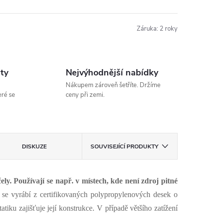
Záruka
:
2 roky
ity
Nejvýhodnější nabídky
Nákupem zároveň šetříte. Držíme
eré se
ceny při zemi.
DISKUZE
SOUVISEJÍCÍ PRODUKTY
y. Používají se např. v místech, kde není zdroj pitné
se vyrábí z certifikovaných polypropylenových desek o
tatiku zajišťuje její konstrukce.
V případě většího zatížení