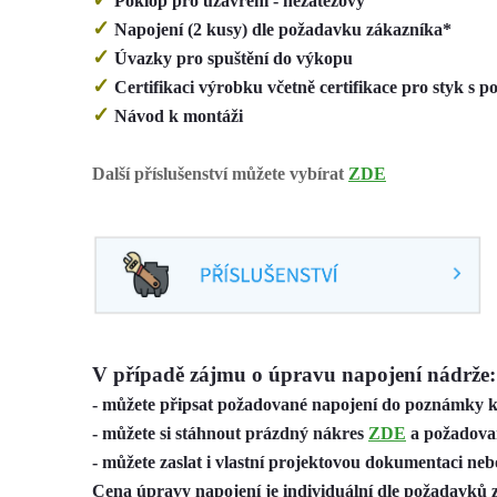
Poklop pro uzavření - nezátěžový
✓
Napojení (2 kusy) dle požadavku zákazníka*
✓
Úvazky pro spuštění do výkopu
✓
Certifikaci výrobku včetně certifikace pro styk s 
✓
Návod k montáži
Další příslušenství můžete vybírat
ZDE
V případě zájmu o úpravu napojení nádrže:
- můžete připsat požadované napojení do poznámky 
- můžete si stáhnout prázdný nákres
ZDE
a požadovan
- můžete zaslat i vlastní projektovou dokumentaci ne
Cena úpravy napojení je individuální dle požadavků