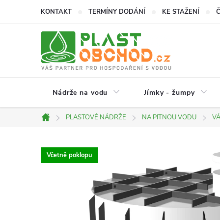
Přejít
KONTAKT
TERMÍNY DODÁNÍ
KE STAŽENÍ
na
obsah
Nádrže na vodu
Jímky - žumpy
PLASTOVÉ NÁDRŽE
NA PITNOU VODU
V
Domů
Včetně poklopu