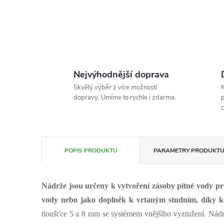
Nejvýhodnější doprava
Skvělý výběr z více možností
K
dopravy. Umíme to rychle i zdarma.
p
c
POPIS PRODUKTU
PARAMETRY PRODUKT
Nádrže jsou určeny k vytvoření zásoby pitné vody pro
vody nebo jako doplněk k vrtaným studním, díky kt
tloušťce 5 a 8 mm se systémem vnějšího vyztužení.
Nádr