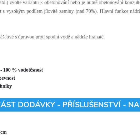
atd.) zvolte variantu k obetonování nebo je nutné obetonování konzu
s vysokým podílem jílovité zeminy (nad 70%). Hlavní funkce nádrže j
šťové s úpravou proti spodní vodě a nádrže hranaté.
t - 100 % vodotěsnost
pevnost
chniky
ST DODÁVKY - PŘÍSLUŠENSTVÍ - NA
 cm