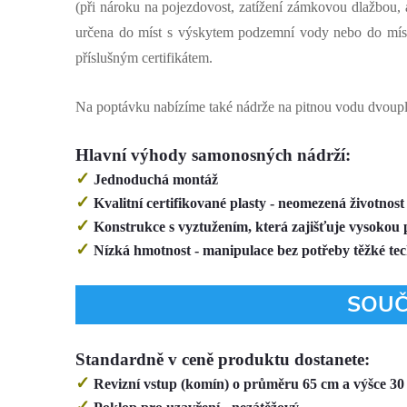
(při nároku na pojezdovost, zatížení zámkovou dlažbou, 
určena do míst s výskytem podzemní vody nebo do míst 
příslušným certifikátem.
Na poptávku nabízíme také nádrže na pitnou vodu dvouplá
Hlavní výhody samonosných nádrží
:
✓
Jednoduchá montáž
✓
Kvalitní certifikované plasty - neomezená životnos
✓
Konstrukce s vyztužením, která zajišťuje vysokou 
✓
Nízká hmotnost - manipulace bez potřeby těžké te
SOUČÁ
Standardně v ceně produktu dostanete
:
✓
Revizní vstup (komín) o průměru 65 cm a výšce 30
✓