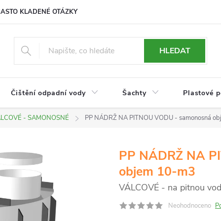
ČASTO KLADENÉ OTÁZKY
HLEDAT
Čištění odpadní vody
Šachty
Plastové 
ÁLCOVÉ - SAMONOSNÉ
PP NÁDRŽ NA PITNOU VODU - samonosná o
PP NÁDRŽ NA PI
objem 10-m3
VÁLCOVÉ - na pitnou vodu
Neohodnoceno
P