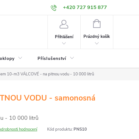
+420 727 915 877
NÁKUPNÍ
KOŠÍK
Prázdný košík
Přihlášení
poklopy
Příslušenství
bjem 10-m3
VÁLCOVÉ - na pitnou vodu - 10 000 litrů
TNOU VODU - samonosná
 - 10 000 litrů
odrobnosti hodnocení
Kód produktu:
PNS10