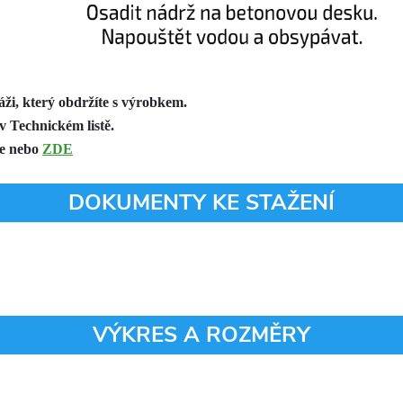
ži, který obdržíte s výrobkem.
v Technickém listě.
že nebo
ZDE
DOKUMENTY KE STAŽENÍ
VÝKRES A ROZMĚRY