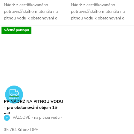
Nádrž z certifikovaného
Nádrž z certifikovaného
potravinářského materiálu na
potravinářského materiálu na
pitnou vodu k obetonování o
pitnou vodu k obetonování o
objemu 10 m3 je určena ke
objemu 12 m3 je určena ke
Včetně poklopu
skladování pitné vody.
skladování pitné vody.
ZDARMA
ZDARMA
PP NÁDRŽ NA PITNOU VODU
- pro obetonování objem 15-
m3
VÁLCOVÉ - na pitnou vodu -
15 000 litrů
35 764 Kč bez DPH