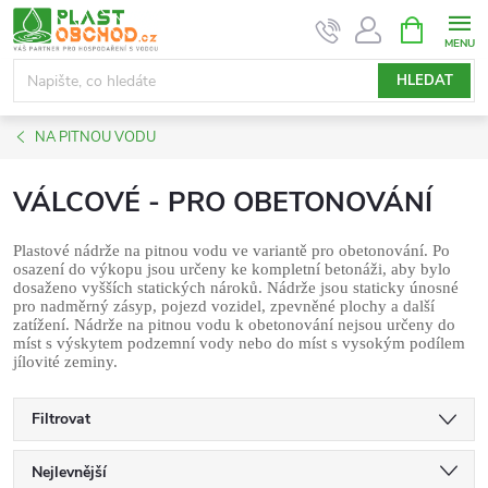
Přejít
NÁKUPNÍ
KOŠÍK
na
obsah
HLEDAT
NA PITNOU VODU
VÁLCOVÉ - PRO OBETONOVÁNÍ
Plastové nádrže na pitnou vodu ve variantě pro obetonování. Po
osazení do výkopu jsou určeny ke kompletní betonáži, aby bylo
dosaženo vyšších statických nároků. Nádrže jsou staticky únosné
pro nadměrný zásyp, pojezd vozidel, zpevněné plochy a další
zatížení. Nádrže na pitnou vodu k obetonování nejsou určeny do
míst s výskytem podzemní vody nebo do míst s vysokým podílem
jílovité zeminy.
Filtrovat
Ř
Nejlevnější