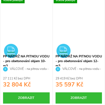
Včetně poklopu
Včetně poklopu
skladování pitné vody.
skladování pitné vody.
ZDARMA
ZDARMA
ZDARMA
ZDARMA
PP NÁDRŽ NA PITNOU VODU
PP NÁDRŽ NA PITNOU VODU
- pro obetonování objem 10-
- pro obetonování objem 12-
m3
m3
VÁLCOVÉ - na pitnou vodu -
VÁLCOVÉ - na pitnou vodu -
10 000 litrů
12 000 litrů
27 111 Kč bez DPH
29 419 Kč bez DPH
32 804 Kč
35 597 Kč
ZOBRAZIT
ZOBRAZIT