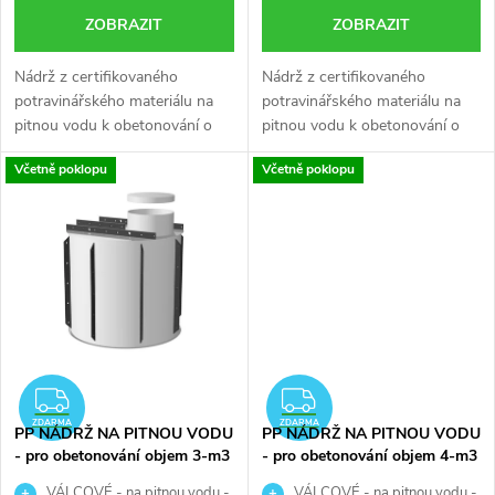
d
ZOBRAZIT
ZOBRAZIT
u
u
Nádrž z certifikovaného
Nádrž z certifikovaného
k
potravinářského materiálu na
potravinářského materiálu na
k
pitnou vodu k obetonování o
pitnou vodu k obetonování o
t
objemu 1 m3 je určena ke
objemu 2 m3 je určena ke
t
Včetně poklopu
Včetně poklopu
skladování pitné vody.
skladování pitné vody.
ů
ů
ZDARMA
ZDARMA
ZDARMA
ZDARMA
PP NÁDRŽ NA PITNOU VODU
PP NÁDRŽ NA PITNOU VODU
- pro obetonování objem 3-m3
- pro obetonování objem 4-m3
VÁLCOVÉ - na pitnou vodu -
VÁLCOVÉ - na pitnou vodu -