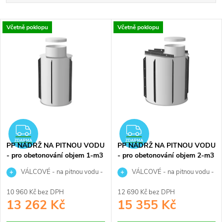
a
Nejdražší
V
Včetně poklopu
Včetně poklopu
Nejprodávanější
z
ý
Abecedně
e
p
n
i
í
s
ZDARMA
ZDARMA
p
ZDARMA
ZDARMA
PP NÁDRŽ NA PITNOU VODU
PP NÁDRŽ NA PITNOU VODU
p
- pro obetonování objem 1-m3
- pro obetonování objem 2-m3
r
r
VÁLCOVÉ - na pitnou vodu -
VÁLCOVÉ - na pitnou vodu -
1 000 litrů
2 000 litrů
o
10 960 Kč bez DPH
12 690 Kč bez DPH
o
13 262 Kč
15 355 Kč
d