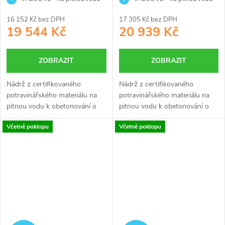
3 000 litrů
4 000 litrů
16 152 Kč bez DPH
17 305 Kč bez DPH
19 544 Kč
20 939 Kč
ZOBRAZIT
ZOBRAZIT
Nádrž z certifikovaného
Nádrž z certifikovaného
potravinářského materiálu na
potravinářského materiálu na
pitnou vodu k obetonování o
pitnou vodu k obetonování o
objemu 3 m3 je určena ke
objemu 4 m3 je určena ke
Včetně poklopu
Včetně poklopu
skladování pitné vody.
skladování pitné vody.