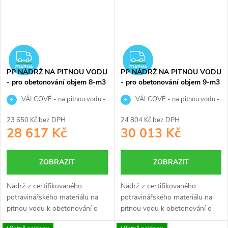
ZDARMA
ZDARMA
ZDARMA
ZDARMA
PP NÁDRŽ NA PITNOU VODU
PP NÁDRŽ NA PITNOU VODU
- pro obetonování objem 8-m3
- pro obetonování objem 9-m3
VÁLCOVÉ - na pitnou vodu -
VÁLCOVÉ - na pitnou vodu -
8 000 litrů
9 000 litrů
23 650 Kč bez DPH
24 804 Kč bez DPH
28 617 Kč
30 013 Kč
ZOBRAZIT
ZOBRAZIT
Nádrž z certifikovaného
Nádrž z certifikovaného
potravinářského materiálu na
potravinářského materiálu na
pitnou vodu k obetonování o
pitnou vodu k obetonování o
objemu 8 m3 je určena ke
objemu 9 m3 je určena ke