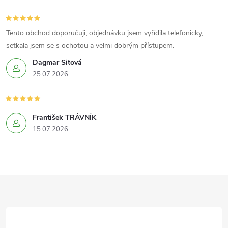
c
í
Tento obchod doporučuji, objednávku jsem vyřídila telefonicky,
setkala jsem se s ochotou a velmi dobrým přístupem.
p
Dagmar Sitová
r
25.07.2026
v
k
František TRÁVNÍK
15.07.2026
y
v
ý
Z
p
á
i