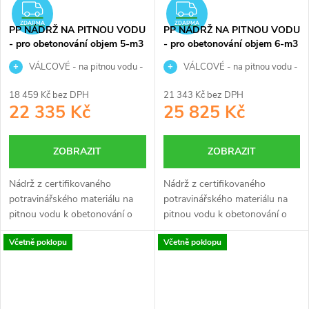
ZDARMA
ZDARMA
ZDARMA
ZDARMA
PP NÁDRŽ NA PITNOU VODU
PP NÁDRŽ NA PITNOU VODU
- pro obetonování objem 5-m3
- pro obetonování objem 6-m3
VÁLCOVÉ - na pitnou vodu -
VÁLCOVÉ - na pitnou vodu -
5 000 litrů
6 000 litrů
18 459 Kč bez DPH
21 343 Kč bez DPH
22 335 Kč
25 825 Kč
ZOBRAZIT
ZOBRAZIT
Nádrž z certifikovaného
Nádrž z certifikovaného
potravinářského materiálu na
potravinářského materiálu na
pitnou vodu k obetonování o
pitnou vodu k obetonování o
objemu 5 m3 je určena ke
objemu 6 m3 je určena ke
Včetně poklopu
Včetně poklopu
skladování pitné vody.
skladování pitné vody.