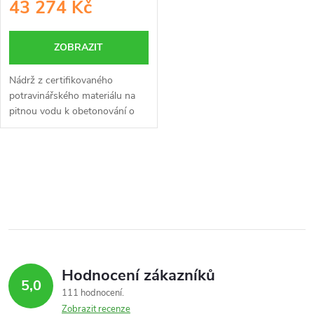
43 274 Kč
ZOBRAZIT
Nádrž z certifikovaného
potravinářského materiálu na
pitnou vodu k obetonování o
objemu 15 m3 je určena ke
skladování pitné vody.
O
v
l
á
Hodnocení zákazníků
d
5,0
111 hodnocení
a
Zobrazit recenze